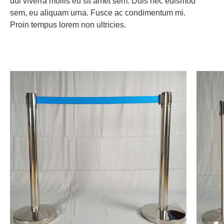
dui viverra mollis eu sit amet sem. Duis nec euismod
sem, eu aliquam urna. Fusce ac condimentum mi.
Proin tempus lorem non ultricies.