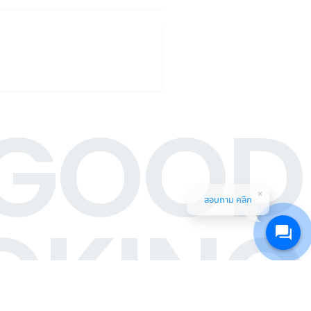
GOOD
สอบถาม คลิก
OKING