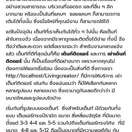
อย่างสวนสาธารณะ บริเวณที่จอดรถ และที่อื่น ๆ อีก
มากมาย หรือจะเป็นในที่แคบๆ ซอยแคบๆ ก็สามารถการ
เต้นได้ทั้งนั้น ซึ่งเมื่อไหร่ที่คุณมีงาน ก็สามารถใช้ได้
แต่ในปัจจุบัน เต็นท์ที่เราเห็นกันได้ทั่ว ๆ ไปนั้น คือเต็นท์
ผ้าใบทรงจั่ว เนื่องจากมีราคาถูกและติดตั้งได้ง่าย ทั้งนี้ จึง
ถือว่าดีและสะดวก แต่เชื่อเราเถอะว่า สำหรับงานกลางแจ้ง
แล้ว เต็นท์ที่ดีที่สุดนั่นก็คือ
เต็นท์ติดแอร์
และการ
เช่าเต็นท์
ติดแอร์
นั้น ก็เป็นเรื่องที่ดีอย่างมาก เพราะหากคุณไม่
ต้องการให้แขกเรื่อร้อน นี่คงจะเป็นสิ่งที่ดี ซึ่งทางเรา
http://localhost/Livingcreator/ ก็มีการให้บริการ เช่า
เต็นท์ติดแอร์ เช่นกัน ซึ่งแน่นอนว่า ก็มีให้เลือกกันหลาก
หลายรูปแบบ หลายขนาด ซึ่งเรามาดูกันเลยดีกว่าว่า มี
ขนาดไหนและรูปแบบใดบ้าง
เริ่มกันที่รูปแบบของเต็นท์ ซึ่งสำหรับเต็นท์ มีด้วยกันทั้ง
แบบ เต็นแอร์ทรงปิรามิด ขนาด สี่เหลี่ยมจัตุรัส ที่มีขนาด
ตั้งแต่ 3×3 4×4 และ 5×5 รวมไปถึงเต็นท์แอร์ทรงโค้ง ที่มี
ขนาด 4×8 และ 5×12 ถือเป็นขนาดที่มีความพอดีกับ กับ