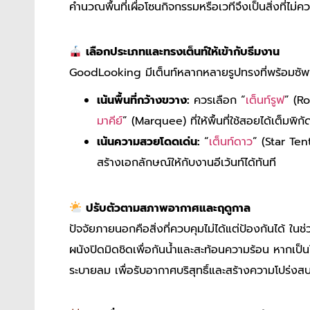
คำนวณพื้นที่เผื่อโซนกิจกรรมหรือเวทีจึงเป็นสิ่งที่ไม่
เลือกประเภทและทรงเต็นท์ให้เข้ากับธีมงาน
GoodLooking มีเต็นท์หลากหลายรูปทรงที่พร้อมซัพ
เน้นพื้นที่กว้างขวาง:
ควรเลือก “
เต็นท์รูฟ
” (Ro
มาคีย์
” (Marquee) ที่ให้พื้นที่ใช้สอยได้เต็มพิกั
เน้นความสวยโดดเด่น:
“
เต็นท์ดาว
” (Star Tent
สร้างเอกลักษณ์ให้กับงานอีเว้นท์ได้ทันที
ปรับตัวตามสภาพอากาศและฤดูกาล
ปัจจัยภายนอกคือสิ่งที่ควบคุมไม่ได้แต่ป้องกันได้ ในช
ผนังปิดมิดชิดเพื่อกันน้ำและสะท้อนความร้อน หากเป็
ระบายลม เพื่อรับอากาศบริสุทธิ์และสร้างความโปร่