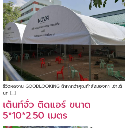
รีวิวผลงาน GOODLOOKING ถ้าหากว่าคุณกำลังมองหา เช่าเต็
นท […]
เต็นท์จั่ว ติดแอร์ ขนาด
5*10*2.50 เมตร