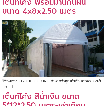
เต็นท์โค้ง พร้อมม่านกันฝน
ขนาด 4x8x2.50 เมตร
รีวิวผลงาน GOODLOOKING ถ้าหากว่าคุณกำลังมองหา เช่าเต็
นท […]
เต็นท์โค้ง สีน้ำเงิน ขนาด
5*12*2.50 เมตร-เช่าเดือน