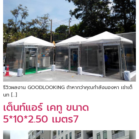
รีวิวผลงาน GOODLOOKING ถ้าหากว่าคุณกำลังมองหา เช่าเต็
นท […]
เต็นท์แอร์ เคทู ขนาด
5*10*2.50 เมตร7