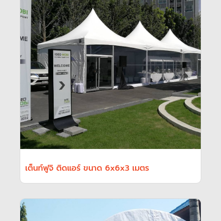
เต็นท์ฟูจิ ติดแอร์ ขนาด 6x6x3 เมตร