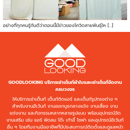
อย่างที่ทุกคนรู้กันดีว่าตอนนี้มีข่าวของโควิดสายพันธุ์ให […]
GOODLOOKING บริการเช่าเต็นท์ผ้าใบและเช่าเต็นท์จัดงาน
ครบวงจร
ให้บริการเช่าเต็นท์ เต็นท์ติดแอร์ และเต็นท์รูปทรงต่าง ๆ
สำหรับงานอีเว้นท์ งานออกบูธกลางแจ้ง งานเลี้ยง งาน
แต่งงาน และกิจกรรมหลากหลายรูปแบบ พร้อมอุปกรณ์จัด
งานเสริม เช่น แอร์ พัดลม โต๊ะ เก้าอี้ โซฟา และอุปกรณ์อีเว้นท์
อื่น ๆ โดยทีมงานมืออาชีพที่มีประสบการณ์ติดตั้งและดูแลหน้า